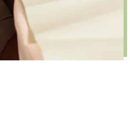
Crowding
でこぼこ(叢生)