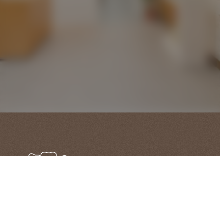
電話
03-6261-4182「よい歯に（なろう）」
住所
〒102-0074
東京都千代田区九段南3丁目4-5
フタバ九段ビル 1階