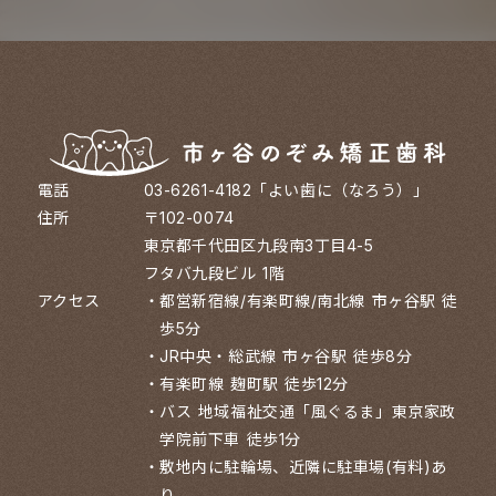
電話
03-6261-4182「よい歯に（なろう）」
住所
〒102-0074
東京都千代田区九段南3丁目4-5
フタバ九段ビル 1階
アクセス
・
都営新宿線/有楽町線/南北線 市ヶ谷駅 徒
歩5分
・
JR中央・総武線 市ヶ谷駅 徒歩8分
・
有楽町線 麹町駅 徒歩12分
・
バス 地域福祉交通「風ぐるま」東京家政
学院前下車 徒歩1分
・
敷地内に駐輪場、近隣に駐車場(有料)あ
り