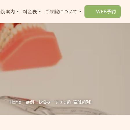
医院案内
arrow_drop_up
料金表
arrow_drop_up
ご来院について
arrow_drop_up
WEB予約
覧
医師紹介
自由 (自費) 診療の方
ご来院の方へ
療
リニック紹介
保険診療の方
アクセス
療
お知らせ
コラム
Home
症例・お悩み
すきっ歯 (空隙歯列)