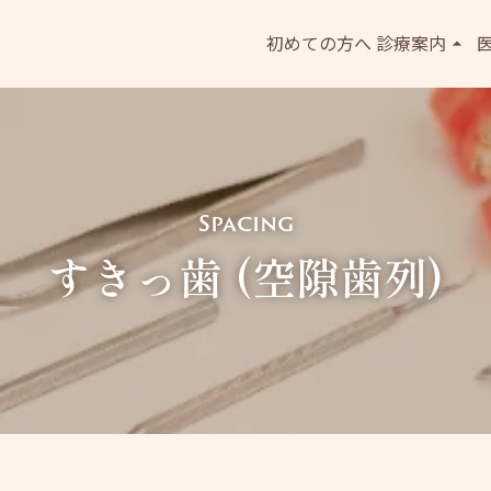
診療案内
arrow_drop_up
初めての方へ
症例・お悩み一
おとなの矯正治
ク
こどもの矯正治
Spacing
ホワイトニング
すきっ歯 (空隙歯列)
よくあるご質問